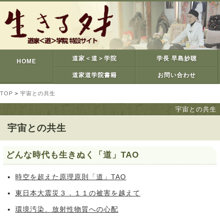
道家＜道＞学院
学長 早島妙聴
HOME
道家道学院書籍
お問い合わせ
TOP
>
宇宙との共生
宇宙との共生
宇宙との共生
どんな時代も生きぬく「道」TAO
時空を超えた原理原則「道」TAO
東日本大震災３．１１の被害を越えて
環境汚染、放射性物質への心配