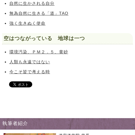
自然に生かされる自分
無為自然に生きる「道」TAO
強く生きぬく使命
空はつながっている 地球は一つ
環境汚染、ＰＭ２．５、黄砂
人類も永遠ではない
今こそ皆で考える時
執筆者紹介