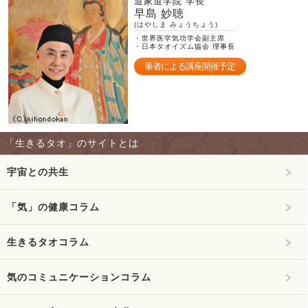
道家道学院 学長
早島 妙聴
(はやしま みょうちょう)
・世界医学気功学会副主席
・日本タオイズム協会 理事長
筆者による講座開催予定
「生きるタオ」のサイトとは
宇宙との共生
「気」の健康コラム
生きるタオコラム
気のコミュニケーションコラム